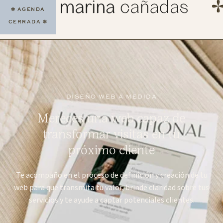
✽
AGENDA
CERRADA
✽
DISEÑO WEB A MEDIDA
Mereces una web capaz de
transformar visitas en tu
próximo cliente
Te acompaño en el proceso de definición y creación de tu
web para que transmita tu valor, brinde claridad sobre tus
servicios y te ayude a captar potenciales clientes.